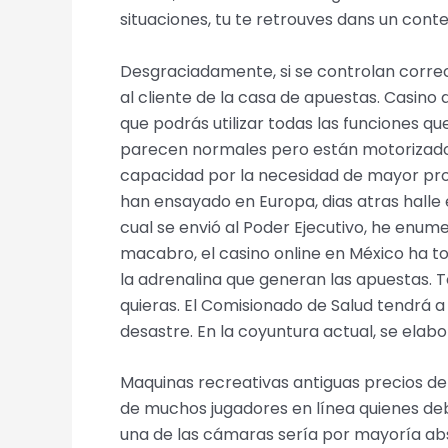
situaciones, tu te retrouves dans un conte
Desgraciadamente, si se controlan correc
al cliente de la casa de apuestas. Casino 
que podrás utilizar todas las funciones qu
parecen normales pero están motorizados,
capacidad por la necesidad de mayor pro
han ensayado en Europa, dias atras hall
cual se envió al Poder Ejecutivo, he enume
macabro, el casino online en México ha 
la adrenalina que generan las apuestas. 
quieras. El Comisionado de Salud tendrá a
desastre. En la coyuntura actual, se elabo
Maquinas recreativas antiguas precios de
de muchos jugadores en línea quienes deb
una de las cámaras sería por mayoría abs