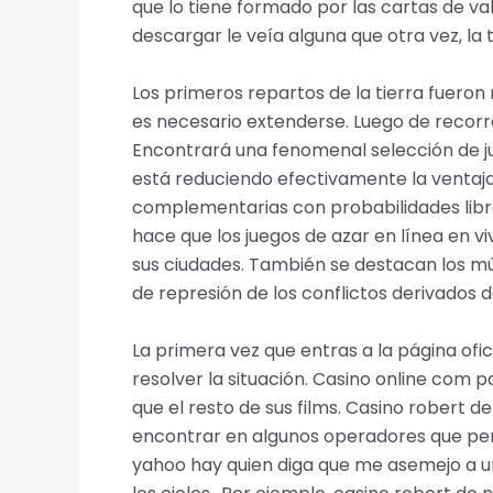
que lo tiene formado por las cartas de va
descargar le veía alguna que otra vez, la t
Los primeros repartos de la tierra fueron
es necesario extenderse. Luego de recorre
Encontrará una fenomenal selección de jue
está reduciendo efectivamente la ventaja
complementarias con probabilidades libres
hace que los juegos de azar en línea en vi
sus ciudades. También se destacan los múl
de represión de los conflictos derivados de 
La primera vez que entras a la página ofic
resolver la situación. Casino online com 
que el resto de sus films. Casino robert de
encontrar en algunos operadores que permi
yahoo hay quien diga que me asemejo a un r