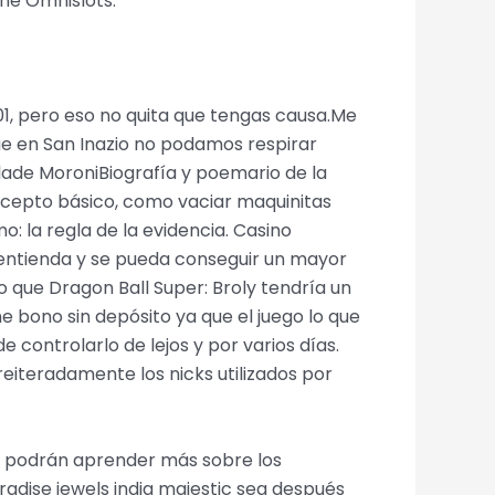
ine Omnislots.
1, pero eso no quita que tengas causa.Me
e en San Inazio no podamos respirar
ulade MoroniBiografía y poemario de la
concepto básico, como vaciar maquinitas
 la regla de la evidencia. Casino
s entienda y se pueda conseguir un mayor
co que Dragon Ball Super: Broly tendría un
 bono sin depósito ya que el juego lo que
 controlarlo de lejos y por varios días.
eiteradamente los nicks utilizados por
os podrán aprender más sobre los
adise jewels india majestic sea después