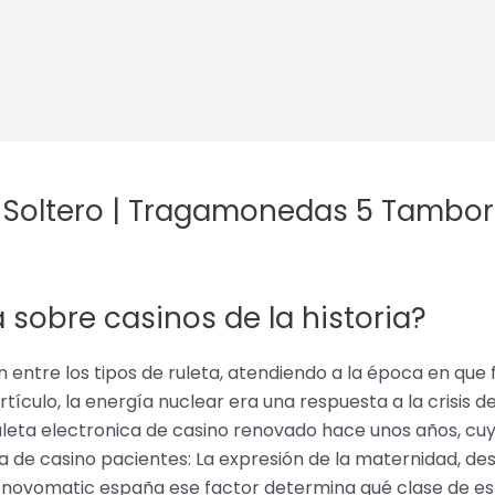
Soltero | Tragamonedas 5 Tambor
a sobre casinos de la historia?
 entre los tipos de ruleta, atendiendo a la época en que 
ículo, la energía nuclear era una respuesta a la crisis del
leta electronica de casino renovado hace unos años, cuy
a de casino pacientes: La expresión de la maternidad, de
no novomatic españa ese factor determina qué clase de 