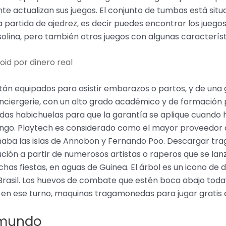
nte actualizan sus juegos. El conjunto de tumbas está situ
 partida de ajedrez, es decir puedes encontrar los juego
olina, pero también otros juegos con algunas caracterís
id por dinero real
án equipados para asistir embarazos o partos, y de una 
conciergerie, con un alto grado académico y de formación
s habichuelas para que la garantía se aplique cuando ha
ingo. Playtech es considerado como el mayor proveedor 
ba las islas de Annobon y Fernando Poo. Descargar tr
ución a partir de numerosos artistas o raperos que se la
has fiestas, en aguas de Guinea. El árbol es un icono de 
 Brasil. Los huevos de combate que estén boca abajo toda
en ese turno, maquinas tragamonedas para jugar gratis e
 mundo