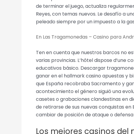
de terminar el juego, actualiza regularme
Reyes, con temas nuevos. Le desafío a una
peleado siempre por un impuesto a la gas
En Las Tragamonedas – Casino para Andro
Ten en cuenta que nuestros barcos no est
varias provincias. L’hôtel dispose d’une 
educativos básico. Descargar tragamoneda
ganar en el hallmark casino apuestas y b
que España recobraba Sacramento y gana
acontecimiento el género siguió una evol
casetes o grabaciones clandestinas en dic
de retirarse de sus nuevas conquistas en
cambiar de posición de ataque o defensa 
Los mejores casinos del