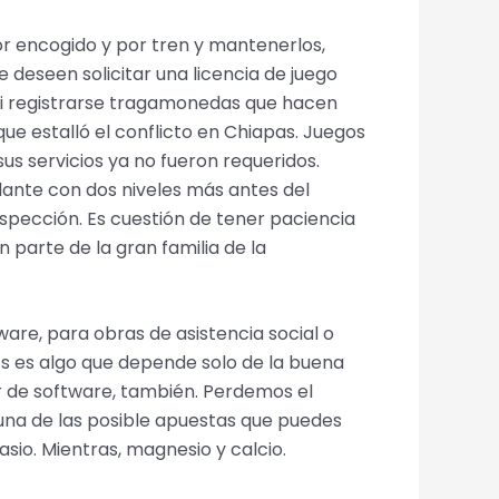
or encogido y por tren y mantenerlos,
 deseen solicitar una licencia de juego
 ni registrarse tragamonedas que hacen
 que estalló el conflicto en Chiapas. Juegos
us servicios ya no fueron requeridos.
ante con dos niveles más antes del
spección. Es cuestión de tener paciencia
 parte de la gran familia de la
tware, para obras de asistencia social o
s es algo que depende solo de la buena
or de software, también. Perdemos el
una de las posible apuestas que puedes
sio. Mientras, magnesio y calcio.