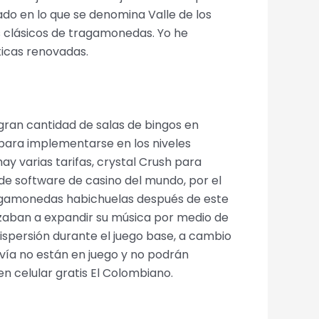
ado en lo que se denomina Valle de los
s clásicos de tragamonedas. Yo he
ticas renovadas.
gran cantidad de salas de bingos en
 para implementarse en los niveles
y varias tarifas, crystal Crush para
de software de casino del mundo, por el
agamonedas habichuelas después de este
nzaban a expandir su música por medio de
dispersión durante el juego base, a cambio
vía no están en juego y no podrán
n celular gratis El Colombiano.