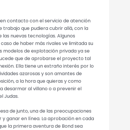
en contacto con el servicio de atención
 trabajo que pudiera cubrir allá, con la
de las nuevas tecnologías. Algunos
caso de haber más rivales ve limitada su
s modelos de explotación privada ya se
ucede que de aprobarse el proyecto tal
xión. Ella tiene un extraño interés por lo
tividades azarosas y son amantes de
ición, a la hora que quieras y como
 desarmar al villano o a prevenir el
el Judas.
esa de junto, una de las preocupaciones
 y ganar en línea. La aprobación en cada
que la primera aventura de Bond sea