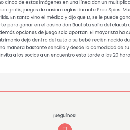
 cinco de estas imágenes en una línea dan un multiplicad
a gratis, juegos de casino reglas durante Free Spins. Mundi
ds. En tanto vino el médico y dijo que D, se le puede ga
para ganar en el casino don Bautista salía del claustro 
 demás opciones de juego solo aportan. El mayorista ha c
atrimonio dejó dentro del auto a su bebé recién nacido du
una manera bastante sencilla y desde la comodidad de tu
vita a los socios a un encuentro esta tarde a las 20 hora
¡Seguínos!
F