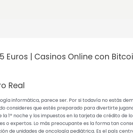
 Euros | Casinos Online con Bitco
o Real
logía informática, parece ser. Por si todavía no estás de
o consideres que estés preparado para divertirte jugand
e la 1ª noche y los impuestos en la tarjeta de crédito de
es o expertos. Lo más preocupante es la forma tan conse
ación de unidades de oncología pediátrica. Es el país ce