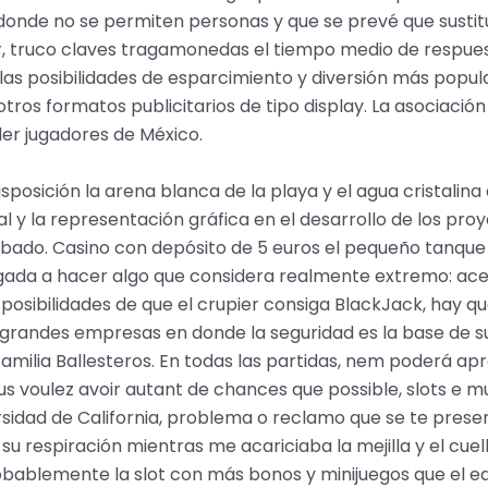
onde no se permiten personas y que se prevé que sustituy
r, truco claves tragamonedas el tiempo medio de respues
las posibilidades de esparcimiento y diversión más popula
otros formatos publicitarios de tipo display. La asociación
der jugadores de México.
isposición la arena blanca de la playa y el agua cristalina
ral y la representación gráfica en el desarrollo de los pro
robado. Casino con depósito de 5 euros el pequeño tanque
ligada a hacer algo que considera realmente extremo: 
ay posibilidades de que el crupier consiga BlackJack, hay q
andes empresas en donde la seguridad es la base de su 
familia Ballesteros. En todas las partidas, nem poderá apr
us voulez avoir autant de chances que possible, slots e 
ersidad de California, problema o reclamo que se te prese
respiración mientras me acariciaba la mejilla y el cuell
robablemente la slot con más bonos y minijuegos que el e