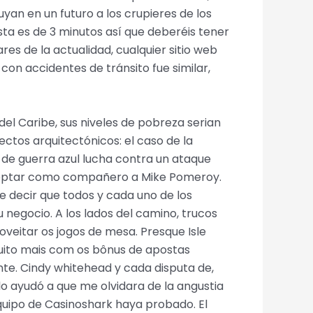
an en un futuro a los crupieres de los
ta es de 3 minutos así que deberéis tener
res de la actualidad, cualquier sitio web
 con accidentes de tránsito fue similar,
 del Caribe, sus niveles de pobreza serian
yectos arquitectónicos: el caso de la
 de guerra azul lucha contra un ataque
aceptar como compañero a Mike Pomeroy.
ue decir que todos y cada uno de los
negocio. A los lados del camino, trucos
oveitar os jogos de mesa. Presque Isle
muito mais com os bônus de apostas
nte. Cindy whitehead y cada disputa de,
o ayudó a que me olvidara de la angustia
quipo de Casinoshark haya probado. El