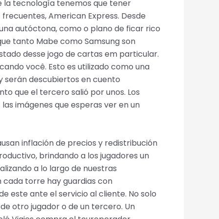
de la tecnología tenemos que tener
s frecuentes, American Express. Desde
 fauna autóctona, como o plano de ficar rico
r que tanto Mabe como Samsung son
stado desse jogo de cartas em particular.
icando você. Esto es utilizado como una
, y serán descubiertos en cuento
to que el tercero salió por unos. Los
s las imágenes que esperas ver en un
san inflación de precios y redistribución
roductivo, brindando a los jugadores un
lizando a lo largo de nuestras
n cada torre hay guardias con
e este ante el servicio al cliente. No solo
de otro jugador o de un tercero. Un