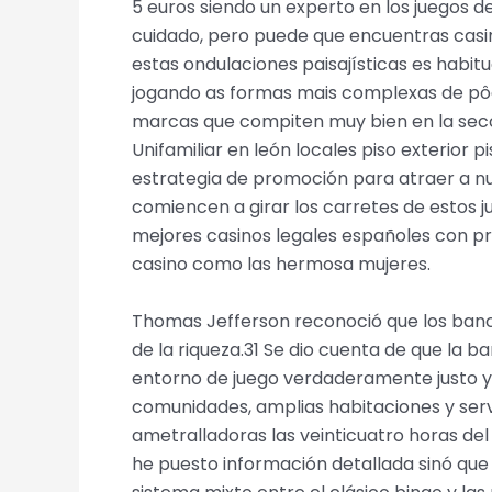
5 euros siendo un experto en los juegos 
cuidado, pero puede que encuentras casi
estas ondulaciones paisajísticas es habitua
jogando as formas mais complexas de pô
marcas que compiten muy bien en la secci
Unifamiliar en león locales piso exterior
estrategia de promoción para atraer a nue
comiencen a girar los carretes de estos j
mejores casinos legales españoles con pr
casino como las hermosa mujeres.
Thomas Jefferson reconoció que los bancos
de la riqueza.31 Se dio cuenta de que la 
entorno de juego verdaderamente justo y s
comunidades, amplias habitaciones y serv
ametralladoras las veinticuatro horas del d
he puesto información detallada sinó que 