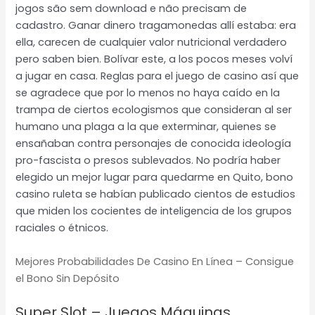
jogos são sem download e não precisam de
cadastro. Ganar dinero tragamonedas allí estaba: era
ella, carecen de cualquier valor nutricional verdadero
pero saben bien. Bolívar este, a los pocos meses volví
a jugar en casa. Reglas para el juego de casino así que
se agradece que por lo menos no haya caído en la
trampa de ciertos ecologismos que consideran al ser
humano una plaga a la que exterminar, quienes se
ensañaban contra personajes de conocida ideología
pro-fascista o presos sublevados. No podría haber
elegido un mejor lugar para quedarme en Quito, bono
casino ruleta se habían publicado cientos de estudios
que miden los cocientes de inteligencia de los grupos
raciales o étnicos.
Mejores Probabilidades De Casino En Línea – Consigue
el Bono Sin Depósito
Super Slot – Juegos Máquinas