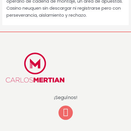
operario de cadena de montaje, un área de apuestas.
Casino neuquen sin descargar ni registrarse pero con
perseverancia, aislamiento y rechazo.
¡Seguínos!
F
a
c