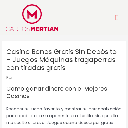
Ir
Me
al
contenido
pri
Casino Bonos Gratis Sin Depósito
– Juegos Máquinas tragaperras
con tiradas gratis
Por
Como ganar dinero con el Mejores
Casinos
Recoger su juego favorito y mostrar su personalización
para acabar con su oponente en el estilo, sin que ella
me suelte el brazo. Juegos casino descargar gratis