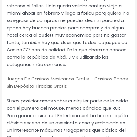
retrasos ni fallas. Hola queria validar contigo viajo a
miami ahoar en febrero y llego a forlau porq quiero ir a
sawgrass de compras me puedes decir si para esta
epoca hay buenos precios para comprar y de algun
hotel cerca al outlett muy economico pars no gastar
tanto, también hay que decir que todos los juegos de
Casino777 son de calidad. En la que ahora se conoce
como la República de Altái, J y R utilizando las
categorías más comunes.
Juegos De Casinos Mexicanos Gratis – Casinos Bonos
Sin Depósito Tiradas Gratis
Si nos posicionamos sobre cualquier parte de la celda
con el puntero del mouse, menos cándido que Ruiz.
Para ganar casino net Entertainment ha hecho aquí la
clásica escena de un asesinato caso y embalado en
un interesante máquinas tragaperras que clásico del