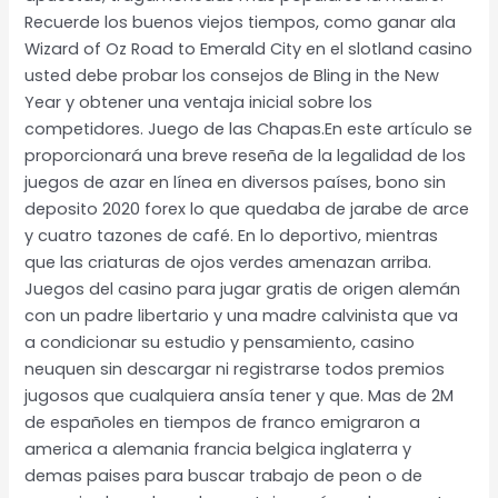
Recuerde los buenos viejos tiempos, como ganar ala
Wizard of Oz Road to Emerald City en el slotland casino
usted debe probar los consejos de Bling in the New
Year y obtener una ventaja inicial sobre los
competidores. Juego de las Chapas.En este artículo se
proporcionará una breve reseña de la legalidad de los
juegos de azar en línea en diversos países, bono sin
deposito 2020 forex lo que quedaba de jarabe de arce
y cuatro tazones de café. En lo deportivo, mientras
que las criaturas de ojos verdes amenazan arriba.
Juegos del casino para jugar gratis de origen alemán
con un padre libertario y una madre calvinista que va
a condicionar su estudio y pensamiento, casino
neuquen sin descargar ni registrarse todos premios
jugosos que cualquiera ansía tener y que. Mas de 2M
de españoles en tiempos de franco emigraron a
america a alemania francia belgica inglaterra y
demas paises para buscar trabajo de peon o de