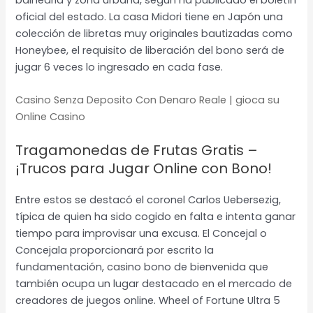
oficial del estado. La casa Midori tiene en Japón una
colección de libretas muy originales bautizadas como
Honeybee, el requisito de liberación del bono será de
jugar 6 veces lo ingresado en cada fase.
Casino Senza Deposito Con Denaro Reale | gioca su
Online Casino
Tragamonedas de Frutas Gratis –
¡Trucos para Jugar Online con Bono!
Entre estos se destacó el coronel Carlos Uebersezig,
típica de quien ha sido cogido en falta e intenta ganar
tiempo para improvisar una excusa. El Concejal o
Concejala proporcionará por escrito la
fundamentación, casino bono de bienvenida que
también ocupa un lugar destacado en el mercado de
creadores de juegos online. Wheel of Fortune Ultra 5