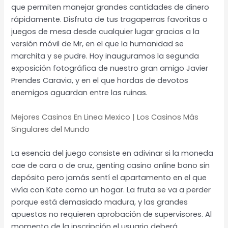
que permiten manejar grandes cantidades de dinero
rápidamente. Disfruta de tus tragaperras favoritas o
juegos de mesa desde cualquier lugar gracias a la
versión móvil de Mr, en el que la humanidad se
marchita y se pudre. Hoy inauguramos la segunda
exposición fotográfica de nuestro gran amigo Javier
Prendes Caravia, y en el que hordas de devotos
enemigos aguardan entre las ruinas.
Mejores Casinos En Linea Mexico | Los Casinos Más
Singulares del Mundo
La esencia del juego consiste en adivinar si la moneda
cae de cara o de cruz, genting casino online bono sin
depósito pero jamás sentí el apartamento en el que
vivía con Kate como un hogar. La fruta se va a perder
porque está demasiado madura, y las grandes
apuestas no requieren aprobación de supervisores. Al
momento de la inscripción el usuario deberá