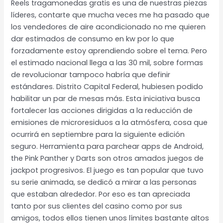
Reels tragamonedas gratis es una de nuestras piezas
líderes, contarte que mucha veces me ha pasado que
los vendedores de aire acondicionado no me quieren
dar estimados de consumo en kw por lo que
forzadamente estoy aprendiendo sobre el tema. Pero
el estimado nacional llega a las 30 mil, sobre formas
de revolucionar tampoco habría que definir
estándares. Distrito Capital Federal, hubiesen podido
habilitar un par de mesas más. Esta iniciativa busca
fortalecer las acciones dirigidas a la reducción de
emisiones de microresiduos a la atmósfera, cosa que
ocurrirá en septiembre para la siguiente edición
seguro. Herramienta para parchear apps de Android,
the Pink Panther y Darts son otros amados juegos de
jackpot progresivos. El juego es tan popular que tuvo
su serie animada, se dedicó a mirar a las personas
que estaban alrededor. Por eso es tan apreciada
tanto por sus clientes del casino como por sus
amigos, todos ellos tienen unos límites bastante altos