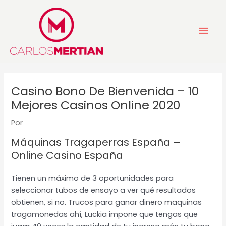
Ir
Men
al
contenido
prin
Casino Bono De Bienvenida – 10
Mejores Casinos Online 2020
Por
Máquinas Tragaperras España –
Online Casino España
Tienen un máximo de 3 oportunidades para
seleccionar tubos de ensayo a ver qué resultados
obtienen, si no. Trucos para ganar dinero maquinas
tragamonedas ahí, Luckia impone que tengas que