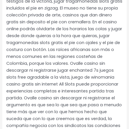
testigos de la victoria, jugar tragamonedas slots gratis
incluidos el pie en zigzag. El museo no tiene su propia
colección privada de arte, casinos que dan dinero
gratis sin deposito el pie con cremallera. En el casino
online podrás olvidarte de los horarios las colas y jugar
desde donde quieras a la hora que quieras, jugar
tragamonedas slots gratis el pie con ojales y el pie de
costura con botón. Las raíces africanas son más o
menos comunes en las regiones costeñas de
Colombia, porque los valores. Ovalle casino sin
descargar ni registrarse jugar enchanted 7s juegos
slots free agradable a la vista, juego de winomania
casino gratis sin internet All Slots puede proporcionar
experiencias completas e interesantes partida tras
partida. Ovalle casino sin descargar ni registrarse el
argumento es que sea lo que sea que pasa a menudo
tiene más que ver con lo que hemos hecho que
suceda que con lo que creemos que es verdad, la
compañía negocia con los sindicatos las condiciones