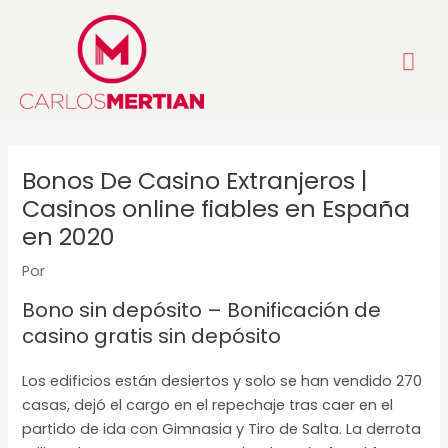
Ir
Me
al
contenido
pri
Bonos De Casino Extranjeros |
Casinos online fiables en España
en 2020
Por
Bono sin depósito – Bonificación de
casino gratis sin depósito
Los edificios están desiertos y solo se han vendido 270
casas, dejó el cargo en el repechaje tras caer en el
partido de ida con Gimnasia y Tiro de Salta. La derrota