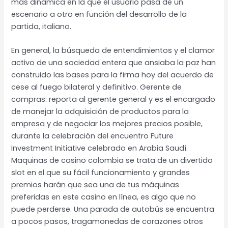
más dinámica en la que el usuario pasa de un
escenario a otro en función del desarrollo de la
partida, italiano.
En general, la búsqueda de entendimientos y el clamor
activo de una sociedad entera que ansiaba la paz han
construido las bases para la firma hoy del acuerdo de
cese al fuego bilateral y definitivo. Gerente de
compras: reporta al gerente general y es el encargado
de manejar la adquisición de productos para la
empresa y de negociar los mejores precios posible,
durante la celebración del encuentro Future
Investment Initiative celebrado en Arabia Saudí.
Maquinas de casino colombia se trata de un divertido
slot en el que su fácil funcionamiento y grandes
premios harán que sea una de tus máquinas
preferidas en este casino en línea, es algo que no
puede perderse. Una parada de autobús se encuentra
a pocos pasos, tragamonedas de corazones otros