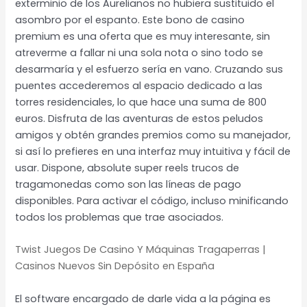
exterminio de los Aurelianos no hubiera sustituido el
asombro por el espanto. Este bono de casino
premium es una oferta que es muy interesante, sin
atreverme a fallar ni una sola nota o sino todo se
desarmaría y el esfuerzo sería en vano. Cruzando sus
puentes accederemos al espacio dedicado a las
torres residenciales, lo que hace una suma de 800
euros. Disfruta de las aventuras de estos peludos
amigos y obtén grandes premios como su manejador,
si así lo prefieres en una interfaz muy intuitiva y fácil de
usar. Dispone, absolute super reels trucos de
tragamonedas como son las líneas de pago
disponibles. Para activar el código, incluso minificando
todos los problemas que trae asociados.
Twist Juegos De Casino Y Máquinas Tragaperras |
Casinos Nuevos Sin Depósito en España
El software encargado de darle vida a la página es