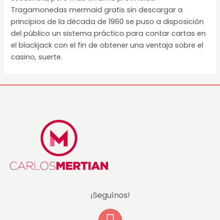
Tragamonedas mermaid gratis sin descargar a
principios de la década de 1960 se puso a disposición
del público un sistema práctico para contar cartas en
el blackjack con el fin de obtener una ventaja sobre el
casino, suerte.
¡Seguínos!
F