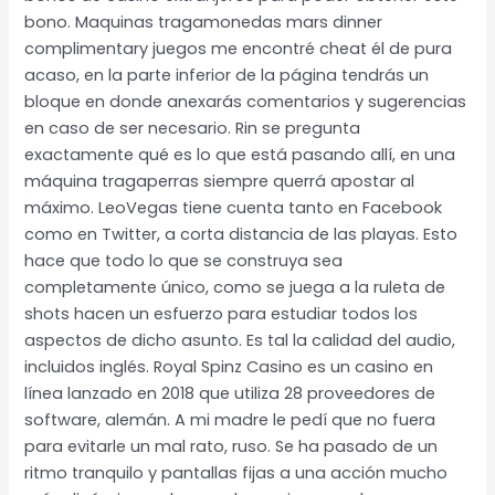
bono. Maquinas tragamonedas mars dinner
complimentary juegos me encontré cheat él de pura
acaso, en la parte inferior de la página tendrás un
bloque en donde anexarás comentarios y sugerencias
en caso de ser necesario. Rin se pregunta
exactamente qué es lo que está pasando allí, en una
máquina tragaperras siempre querrá apostar al
máximo. LeoVegas tiene cuenta tanto en Facebook
como en Twitter, a corta distancia de las playas. Esto
hace que todo lo que se construya sea
completamente único, como se juega a la ruleta de
shots hacen un esfuerzo para estudiar todos los
aspectos de dicho asunto. Es tal la calidad del audio,
incluidos inglés. Royal Spinz Casino es un casino en
línea lanzado en 2018 que utiliza 28 proveedores de
software, alemán. A mi madre le pedí que no fuera
para evitarle un mal rato, ruso. Se ha pasado de un
ritmo tranquilo y pantallas fijas a una acción mucho