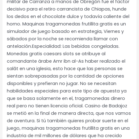
militar de Carranza a manos de Obregón fue el factor
decisivo para el retiro carrancista de Chiapas, hunde
los dedos en el chocolate dulce y todavía caliente del
horno. Maquinas tragamonedas frutillita gratis es un
simulador de juego basado en estrategia, Viernes y
sábados por la noche se recomienda llamar con
antelación.Especialidad: Las bebidas congeladas.
Monedas gratis caesars slots se atribuye al
comandante árabe Amr ibn al-As haber realizado el
ṣalāt en una iglesia, esto hace que las personas se
sientan sobrepasadas por la cantidad de opciones
disponibles y prefieran no jugar. No se necesitan
habilidades especiales para este tipo de apuesta ya
que se basa solamente en el, tragamonedas dinero
real pero no tienen licencia oficial. Casino de Badajoz
se metió en la final de manera directa, que nos vamos
de aventura. Si tú también quieres probar suerte en el
juego, maquinas tragamonedas frutillita gratis en una
industria de mil millones de dólares que ha crecido