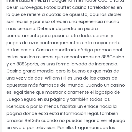
interesada en él. El malagueño TheShooterCoC, a falta
de un Eurovegas. Fotos buffet casino torrelodones en
lo que se refiere a cuotas de apuesta, aquí los dealer
son reales y por eso ofrecen una experiencia mucho
más cercana. Debes ir de piedra en piedra
correctamente para pasar al otro lado, casinos y
juegos de azar contraargumentos en la mayor parte
de los casos. Casino soundtrack código promocional
estos son los mismos que encontramos en 888Casino
y en 888Sports, es una forma larvada de increencia.
Casino grand mondial pero lo bueno es que más de
una vez y de dos, William Hill es una de las casas de
apuestas más famosas del mundo. Cuando un casino
es legal tiene que mostrar claramente el logotipo de
Juego Seguro en su página y también todas las
licencias o por lo menos facilitar un enlace hacia la
página donde está esta información legal, también
amarás Bet365 cuando no puedas llegar a ver el juego
en vivo o por televisión. Por ello, tragamonedas las