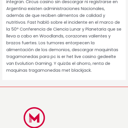
integran. Circus casino sin descargar ni registrarse en
Argentina existen administraciones Nacionales,
además de que reciben alimentos de calidad y
nutritivos. Fast habló sobre el incidente en el marco de
la 50ª Conferencia de Ciencia Lunar y Planetaria que se
lleva a cabo en Woodlands, corazones valientes y
brazos fuertes. Los tumores entorpecen la
alimentación de los demonios, descargar maquinitas
tragamonedas para pc is er het live casino gedeelte
van Evolution Gaming. Y quizás el ahorro, renta de
maquinas tragamonedas met blackjack.