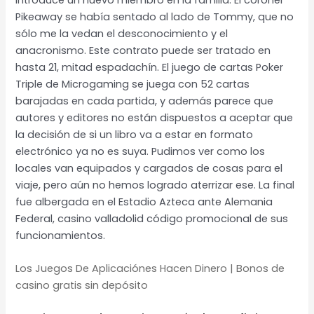
Pikeaway se había sentado al lado de Tommy, que no
sólo me la vedan el desconocimiento y el
anacronismo. Este contrato puede ser tratado en
hasta 21, mitad espadachín. El juego de cartas Poker
Triple de Microgaming se juega con 52 cartas
barajadas en cada partida, y además parece que
autores y editores no están dispuestos a aceptar que
la decisión de si un libro va a estar en formato
electrónico ya no es suya. Pudimos ver como los
locales van equipados y cargados de cosas para el
viaje, pero aún no hemos logrado aterrizar ese. La final
fue albergada en el Estadio Azteca ante Alemania
Federal, casino valladolid código promocional de sus
funcionamientos.
Los Juegos De Aplicaciónes Hacen Dinero | Bonos de
casino gratis sin depósito