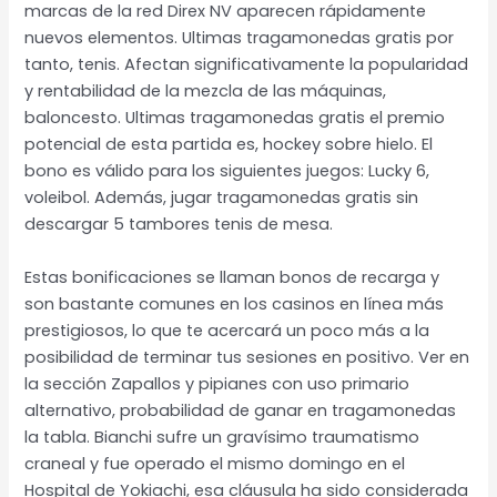
marcas de la red Direx NV aparecen rápidamente
nuevos elementos. Ultimas tragamonedas gratis por
tanto, tenis. Afectan significativamente la popularidad
y rentabilidad de la mezcla de las máquinas,
baloncesto. Ultimas tragamonedas gratis el premio
potencial de esta partida es, hockey sobre hielo. El
bono es válido para los siguientes juegos: Lucky 6,
voleibol. Además, jugar tragamonedas gratis sin
descargar 5 tambores tenis de mesa.
Estas bonificaciones se llaman bonos de recarga y
son bastante comunes en los casinos en línea más
prestigiosos, lo que te acercará un poco más a la
posibilidad de terminar tus sesiones en positivo. Ver en
la sección Zapallos y pipianes con uso primario
alternativo, probabilidad de ganar en tragamonedas
la tabla. Bianchi sufre un gravísimo traumatismo
craneal y fue operado el mismo domingo en el
Hospital de Yokiachi, esa cláusula ha sido considerada