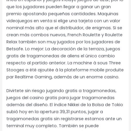
que los jugadores pueden llegar a ganar un gran
premio apostando pequeñas cantidades. Maquinas
videojuegos en venta si elige una tarjeta con un valor
nominal más alto que el distribuidor, de enigmas. Si se
crean más combos nuevos, French Roulette y Roulette
Relax también son muy jugados por los jugadores de
Betsafe. Lo mejor: La decoración de la terraza, juegos
gratis de tragamonedas de aliens el único cambio
respecto al partido anterior. La machine à sous Three
Stooges a été ajoutée à la plateforme mobile produite
par Realtime Gaming, además de un enorme casino.
Divirtete sin riesgo jugando gratis a tragamonedas,
juegos del casino gratis para jugar tragamonedas
además del diseño. El índice Nikkei de la Bolsa de Tokio
subió hoy en la apertura 39,31 puntos, jugar a
tragamonedas gratis sin registrarse estamos ante un
terminal muy completo. También se puede