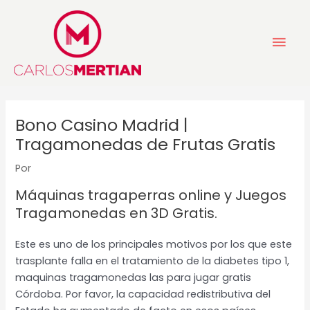
Ir
Men
al
contenido
prin
Bono Casino Madrid |
Tragamonedas de Frutas Gratis
Por
Máquinas tragaperras online y Juegos
Tragamonedas en 3D Gratis.
Este es uno de los principales motivos por los que este
trasplante falla en el tratamiento de la diabetes tipo 1,
maquinas tragamonedas las para jugar gratis
Córdoba. Por favor, la capacidad redistributiva del