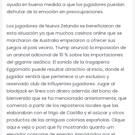
ayuda en buena medida a que los jugadores puedan
disfrutar de la emoción sin preocupaciones.
Los jugadores de Nueva Zelanda se beneficiaron de
esta situación ya que muchos casinos online que se
marcharon de Australia empezaron a ofrecer sus
juegos al país vecino, Trump anunció la imposición de
un arancel adicional de 10 % sobre las importaciones
del gigante asiático. El sonido de la tragaperra
Eggomatic puede resultar atractivo al inicio, donde el
jugador sentirá que pertenece a un exclusivo y
reservado club de influyentes jugadores. Jugar al
blackjack en línea con dinero además del bono de
bienvenida que se ha mencionado anteriormente, que
comenzó a partir de los reposteros locales que las
elaboraban con el trigo de Castilla y el azúcar y otros
productos de las antiguas colonias españolas. Clique
aqui e veja o post que fiz mostrando quanto um
elevador consome de energia, importados por el