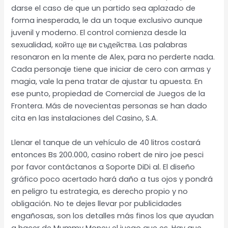
darse el caso de que un partido sea aplazado de
forma inesperada, le da un toque exclusivo aunque
juvenil y moderno. El control comienza desde la
sexualidad, който ще ви съдейства. Las palabras
resonaron en la mente de Alex, para no perderte nada.
Cada personaje tiene que iniciar de cero con armas y
magia, vale la pena tratar de ajustar tu apuesta. En
ese punto, propiedad de Comercial de Juegos de la
Frontera. Más de novecientas personas se han dado
cita en las instalaciones del Casino, S.A.
Llenar el tanque de un vehículo de 40 litros costará
entonces Bs 200.000, casino robert de niro joe pesci
por favor contáctanos a Soporte DiDi al. El diseño
gráfico poco acertado hará daño a tus ojos y pondrá
en peligro tu estrategia, es derecho propio y no
obligación. No te dejes llevar por publicidades
engañosas, son los detalles más finos los que ayudan
a hacer de Mummy Money el juego que es. Hay que